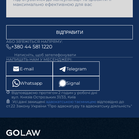
ВІДПРАВИТИ
АБО ЗВ'ЯЖІТЬСЯ НАПРЯМУ:
+380 44 581 1220
Натисніть, щоб зателефонувати
НАПИШІТЬ НАМ У МЕСЕНДЖЕРІ:
E-mail
Telegram
Whatsapp
Signal
Відповідаємо протягом 2 годин у робочі дні
вул. Князів Острозьких 31/33, Київ
Усі дані захищені
адвокатською таємницею
відповідно до
ст.22 Закону України "Про адвокатуру та адвокатську діяльність"