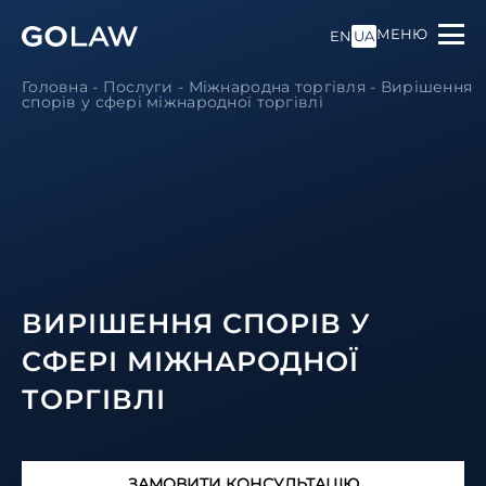
МЕНЮ
EN
UA
Головна
-
Послуги
-
Міжнародна торгівля
-
Вирішення
спорів у сфері міжнародної торгівлі
ВИРІШЕННЯ СПОРІВ У
СФЕРІ МІЖНАРОДНОЇ
ТОРГІВЛІ
ЗАМОВИТИ КОНСУЛЬТАЦІЮ