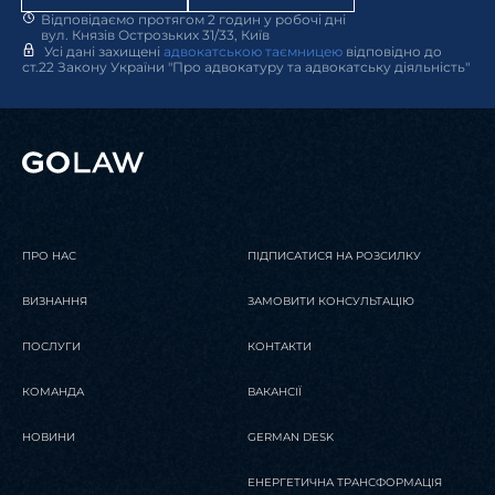
Відповідаємо протягом 2 годин у робочі дні
вул. Князів Острозьких 31/33, Київ
Усі дані захищені
адвокатською таємницею
відповідно до
ст.22 Закону України "Про адвокатуру та адвокатську діяльність"
ПРО НАС
ПІДПИСАТИСЯ НА РОЗСИЛКУ
ВИЗНАННЯ
ЗАМОВИТИ КОНСУЛЬТАЦІЮ
ПОСЛУГИ
КОНТАКТИ
КОМАНДА
ВАКАНСІЇ
НОВИНИ
GERMAN DESK
ЕНЕРГЕТИЧНА ТРАНСФОРМАЦІЯ