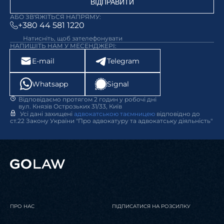
ВІДПРАВИТИ
АБО ЗВ'ЯЖІТЬСЯ НАПРЯМУ:
+380 44 581 1220
Натисніть, щоб зателефонувати
НАПИШІТЬ НАМ У МЕСЕНДЖЕРІ:
E-mail
Telegram
Whatsapp
Signal
Відповідаємо протягом 2 годин у робочі дні
вул. Князів Острозьких 31/33, Київ
Усі дані захищені
адвокатською таємницею
відповідно до
ст.22 Закону України "Про адвокатуру та адвокатську діяльність"
ПРО НАС
ПІДПИСАТИСЯ НА РОЗСИЛКУ