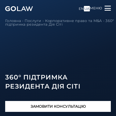
МЕНЮ
EN
UA
Головна
-
Послуги
-
Корпоративне право та M&A
-
360°
підтримка резидента Дія Сітi
360° ПІДТРИМКА
РЕЗИДЕНТА ДІЯ СІТI
ЗАМОВИТИ КОНСУЛЬТАЦІЮ