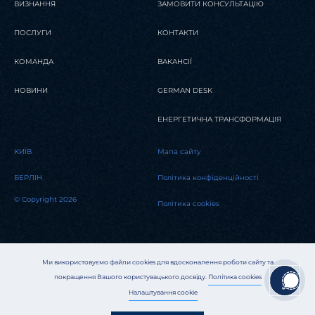
ВИЗНАННЯ
ЗАМОВИТИ КОНСУЛЬТАЦІЮ
ПОСЛУГИ
КОНТАКТИ
КОМАНДА
ВАКАНСІЇ
НОВИНИ
GERMAN DESK
ЕНЕРГЕТИЧНА ТРАНСФОРМАЦІЯ
KИЇВ
Мапа сайту
БЕРЛІН
Політика конфіденційності
© Copyright 2026
Політика cookies
Ми використовуємо файли cookies для вдосконалення роботи сайту та
покращення Вашого користувацького досвіду.
Політика cookies
Налаштування cookie