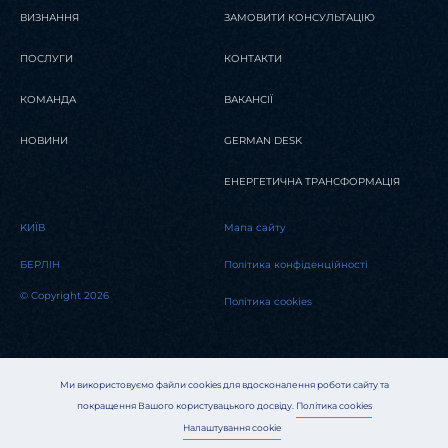
ВИЗНАННЯ
ЗАМОВИТИ КОНСУЛЬТАЦІЮ
ПОСЛУГИ
КОНТАКТИ
КОМАНДА
ВАКАНСІЇ
НОВИНИ
GERMAN DESK
ЕНЕРГЕТИЧНА ТРАНСФОРМАЦІЯ
KИЇВ
Мапа сайту
БЕРЛІН
Політика конфіденційності
© Copyright 2026
Політика cookies
Ми використовуємо файли cookies для вдосконалення роботи сайту та
покращення Вашого користувацького досвіду.
Політика cookies
Налаштування cookie