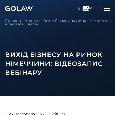
МЕНЮ
EN
UA
Головна
-
Новини
-
Вихід бізнесу на ринок Німеччини:
відеозапис вебін...
ВИХІД БІЗНЕСУ НА РИНОК
НІМЕЧЧИНИ: ВІДЕОЗАПИС
ВЕБІНАРУ
23 Листопада 2022
- Публікації