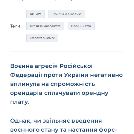
GOLAW
Юридична аналітика
Теги
Огляд законодавства
Воєнний стан
Standwithukraine
Воєнна агресія Російської
Федерації проти України негативно
вплинула на спроможність
орендарів сплачувати орендну
плату.
Однак, чи звільняє введення
воєнного стану та настання форс-