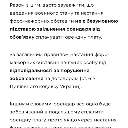
Разом з цим, варто зауважити, що
введення воєнного стану та настання
форс-мажорних обставин
не є безумовною
підставою звільнення орендаря від
обов’язку
сплачувати орендну плату.
За загальним правилом настання форс-
мажорних обставин звільняє особу від
відповідальності за порушення
зобов’язання
за договором (ст. 617
Цивільного кодексу України).
Іншими словами, орендар все одно буде
зобов’язаний в подальшому сплатити
орендну плату, проте якщо через настання
форс-мажору він порушить строк сплати