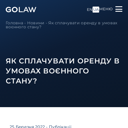
МЕНЮ
EN
UA
Головна
-
Новини
-
Як сплачувати оренду в умовах
воєнного стану?
ЯК СПЛАЧУВАТИ ОРЕНДУ В
УМОВАХ ВОЄННОГО
СТАНУ?
25 Березня 2022
- Публікації