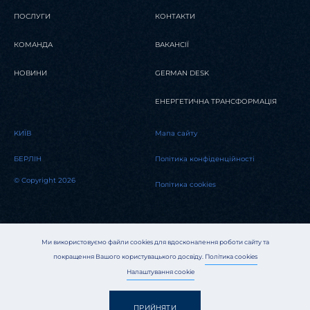
ПОСЛУГИ
КОНТАКТИ
КОМАНДА
ВАКАНСІЇ
НОВИНИ
GERMAN DESK
ЕНЕРГЕТИЧНА ТРАНСФОРМАЦІЯ
KИЇВ
Мапа сайту
БЕРЛІН
Політика конфіденційності
© Copyright 2026
Політика cookies
Ми використовуємо файли cookies для вдосконалення роботи сайту та
покращення Вашого користувацького досвіду.
Політика cookies
Налаштування cookie
ПРИЙНЯТИ