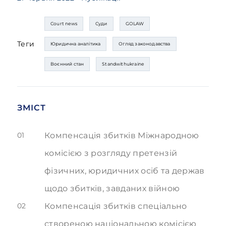
Court news
Суди
GOLAW
Теги
Юридична аналітика
Огляд законодавства
Воєнний стан
Standwithukraine
ЗМІСТ
01
Компенсація збитків Міжнародною
комісією з розгляду претензій
фізичних, юридичних осіб та держав
щодо збитків, завданих війною
02
Компенсація збитків спеціально
створеною національною комісією