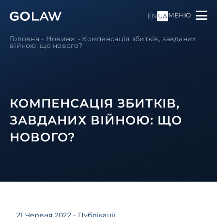
МЕНЮ
EN
UA
Головна
-
Новини
-
Компенсація збитків, завданих
війною: що нового?
КОМПЕНСАЦІЯ ЗБИТКІВ,
ЗАВДАНИХ ВІЙНОЮ: ЩО
НОВОГО?
21 Червня 2022
- Публікації