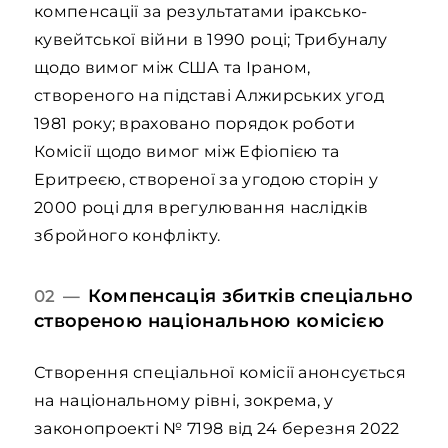
компенсації за результатами іраксько-
кувейтської війни в 1990 році; Трибуналу
щодо вимог між США та Іраном,
створеного на підставі Алжирських угод
1981 року; враховано порядок роботи
Комісії щодо вимог між Ефіопією та
Еритреєю, створеної за угодою сторін у
2000 році для врегулювання наслідків
збройного конфлікту.
Компенсація збитків спеціально
02 —
створеною національною комісією
Створення спеціальної комісії анонсується
на національному рівні, зокрема, у
законопроекті № 7198 від 24 березня 2022