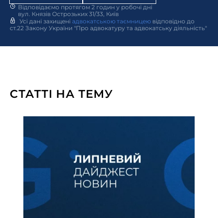
Відповідаємо протягом 2 годин у робочі дні
вул. Князів Острозьких 31/33, Київ
Усі дані захищені
адвокатською таємницею
відповідно до
ст.22 Закону України "Про адвокатуру та адвокатську діяльність"
СТАТТІ НА ТЕМУ