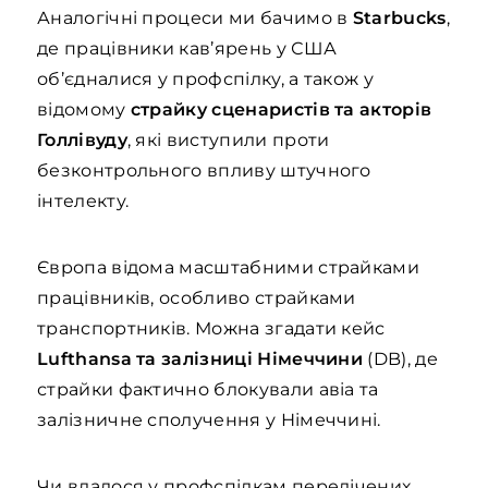
Аналогічні процеси ми бачимо в
Starbucks
,
де працівники кав’ярень у США
об’єдналися у профспілку, а також у
відомому
страйку сценаристів та акторів
Голлівуду
, які виступили проти
безконтрольного впливу штучного
інтелекту.
Європа відома масштабними страйками
працівників, особливо страйками
транспортників. Можна згадати кейс
Lufthansa та залізниці Німеччини
(DB), де
страйки фактично блокували авіа та
залізничне сполучення у Німеччині.
Чи вдалося у профспілкам перелічених