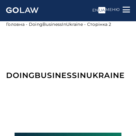
МЕНЮ
EN
UA
Головна
-
DoingBusinessInUkraine
-
Сторінка 2
DOINGBUSINESSINUKRAINE