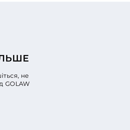
ІЛЬШЕ
іться, не
від GOLAW