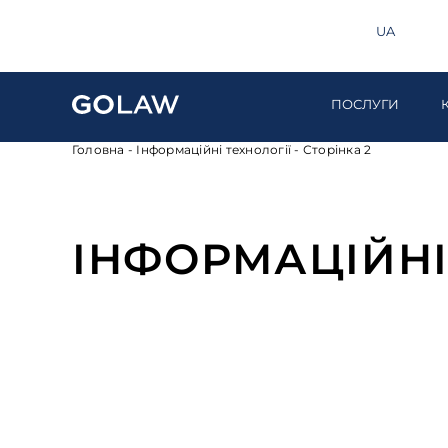
Пошук
info@golaw.ua
+380 44 581 1220
EN
UA
ПОСЛУГИ
Головна
-
Інформаційні технології
-
Сторінка 2
ІНФОРМАЦІЙНІ