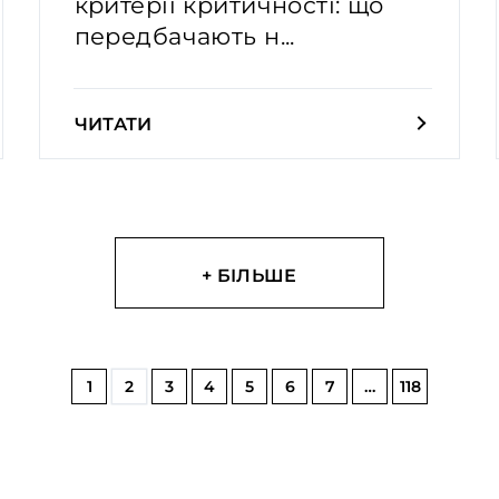
критерії критичності: що
передбачають н...
ЧИТАТИ
+ БІЛЬШЕ
1
2
3
4
5
6
7
…
118