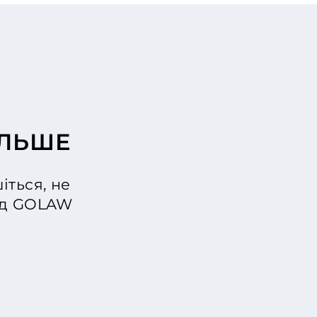
ІЛЬШЕ
іться, не
від GOLAW