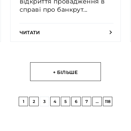
відкриття провадження в
справі про банкрут...
ЧИТАТИ
+ БІЛЬШЕ
1
2
3
4
5
6
7
…
118