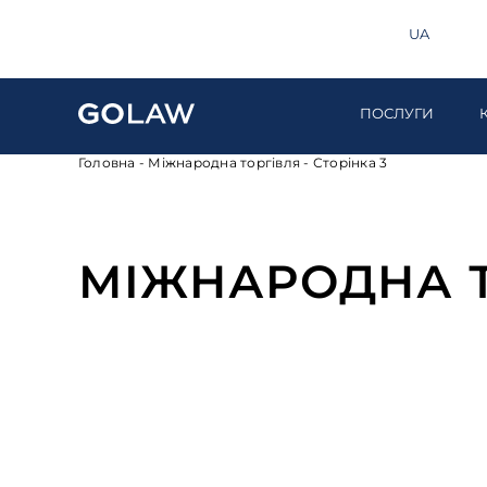
Пошук
info@golaw.ua
+380 44 581 1220
EN
UA
ПОСЛУГИ
Головна
-
Міжнародна торгівля
-
Сторінка 3
МІЖНАРОДНА 